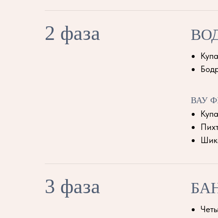
2 фаза
ВО
Купа
Бодр
ВАУ Ф
Купа
Пихт
Шик
3 фаза
БА
Четы