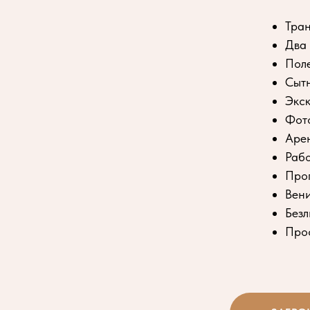
Тран
Два 
Поле
Сыт
Экск
Фото
Арен
Рабо
Прог
Вени
Без
Прос