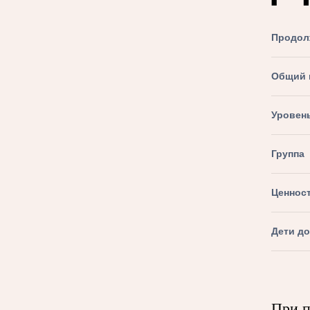
Продол
Общий 
Уровен
Группа
Ценнос
Дети д
При 