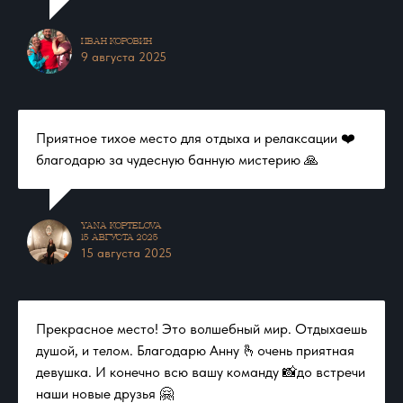
раз…
Иван Коровин
Эдуарду респект особенно понравились его сказки
9 августа 2025
в бане, приедем ещё, советую
Приятное тихое место для отдыха и релаксации ❤️
благодарю за чудесную банную мистерию 🙏
Yana Koptelova
15 августа 2025
15 августа 2025
Прекрасное место! Это волшебный мир. Отдыхаешь
душой, и телом. Благодарю Анну 🫰очень приятная
девушка. И конечно всю вашу команду 📸до встречи
наши новые друзья 🤗