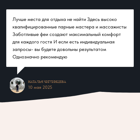
отдыхаешь, где ты проживаешь свой лучший
выходной день, набираешься сил. Мое тело, мой
Лучше места для отдыха не найти Здесь высоко
мозг говорит мне спасибо за время, проведенное
квалифицированные парные мастера и массажисты
там. Хочу сказать спасибо, кто вчера меня
Заботливые феи создают максимальный комфорт
сопроводил в это нереальное путешествие .
для каждого гостя И если есть индивидуальная
Профессиональным баньщикам, нашим банным
запросы- вы будете довольны результатом
феям Вере и Алене , и конечно хозяйке и хозяину
Однозначно рекомендую
этого чудесного комплекса Анне и Артему. Это было
круто.🔥
Наталья Чиглинцева​
10 мая 2025