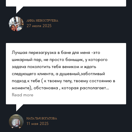
Анна Невоструева​
27 июля 2025
Лучшая перезагрузка в бане для меня -это
шикарный пар, не просто баньщик, у которого
задача поколотить тебя веником и ждать
следующего клиента, а душевный,заботливый
подход к тебе ( к твоему телу, твоему состоянию в
моменте), обстановка , которая располагает
погрузиться в атмосферу полного расслабления, а
Read more
самое главное отключение твоего внимания от
дома, хлопот домашних, рабочих моментов …. Вчера
я побывала в таком месте и это банный комплекс
Наталья Богатова​
«Племя» Вдали от городской суеты , на берегу
11 мая 2025
шикарного озера, в сосновом бору. Место , где ты