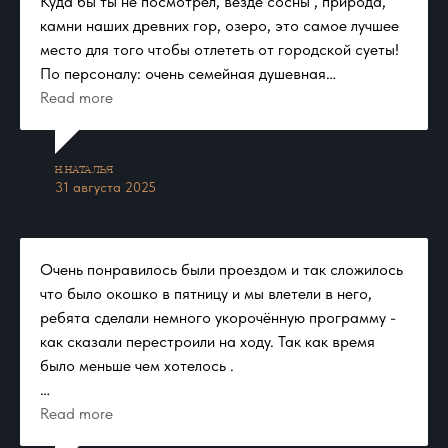
Куда бы ты не посмотрел, везде сосны , природа,
камни наших древних гор, озеро, это самое лучшее
место для того чтобы отлететь от городской суеты!
По персоналу: очень семейная душевная
обстановка, абсолютно ненавязчивые, но при этом
Read more
очень заботливые Феи. Ты только подумал про чай а
он уже у тебя в руке, и сразу пледом закроют и
помашут, если очень жарко и погреют если замёрз!
Н.Наталья​
31 августа 2025
И ещё хочется каждому сотруднику Племени
пожелать личной удачи и такой же заботы и отдачи
от людей! Вы становитесь очень родными за эти
Очень понравилось были проездом и так сложилось
несколько часов пребывания у вас.
что было окошко в пятницу и мы влетели в него,
ребята сделали немного укорочённую программу -
как сказали перестроили на ходу. Так как время
было меньше чем хотелось .
В общем я и ребята отдохнули кайфанули и захотели
Read more
остаться там на подольше, но видно в следующий