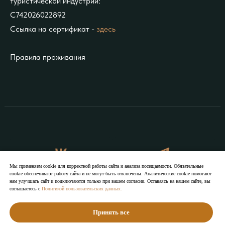
туристической индустрии:
С742026022892
Ссылка на сертификат -
здесь
Правила проживания
Мы применяем cookie для корректной работы сайта и анализа посещаемости. Обязательные
cookie обеспечивают работу сайта и не могут быть отключены. Аналитические cookie помогают
нам улучшать сайт и подключаются только при вашем согласии. Оставаясь на нашем сайте, вы
соглашаетесь с
Политикой пользовательских данных.
Принять все
Создание сайта Leto.Website