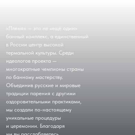
«Племя» — это не «ещё один»
банный комплекс, а единственный
в России центр высокой
термальной культуры. Среди
идеологов проекта —
многократные чемпионы страны
по банному мастерству.
Объединив русские и мировые
традиции парения с другими
оздоровительными практиками,
мы создали по-настоящему
уникальные процедуры
и церемонии. Благодаря
им вы расслабляетесь