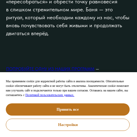
«пересобраться» и обрести точку равновесия
в слишком стремительном мире. Баня — это
ритуал, который необходим каждому из нас, чтобы
вновь почувствовать себя живыми и продолжать
двигаться вперёд.
ПОПРОБУЙТЕ ОДНУ ИЗ НАШИХ ПРОГРАММ
—
И ВЫ НАВСЕГДА ИЗМЕНИТЕ ОТНОШЕНИЕ К БАНЕ.
ВЫ СТАНЕТЕ ЧАСТЬЮ «ПЛЕМЕНИ».
Мы применяем cookie для корректной работы сайта и анализа посещаемости. Обязательные
cookie обеспечивают работу сайта и не могут быть отключены. Аналитические cookie помогают
нам улучшать сайт и подключаются только при вашем согласии. Оставаясь на нашем сайте, вы
соглашаетесь с
Политикой пользовательских данных.
Принять все
Настройки